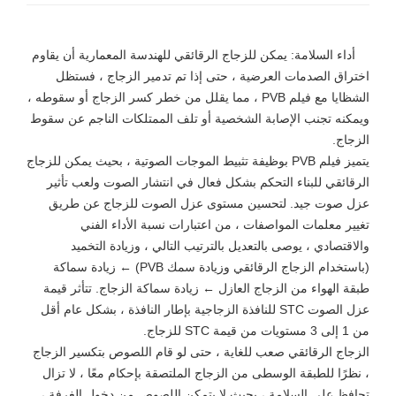
أداء السلامة: يمكن للزجاج الرقائقي للهندسة المعمارية أن يقاوم
اختراق الصدمات العرضية ، حتى إذا تم تدمير الزجاج ، فستظل
الشظايا مع فيلم PVB ، مما يقلل من خطر كسر الزجاج أو سقوطه ،
ويمكنه تجنب الإصابة الشخصية أو تلف الممتلكات الناجم عن سقوط
الزجاج.
يتميز فيلم PVB بوظيفة تثبيط الموجات الصوتية ، بحيث يمكن للزجاج
الرقائقي للبناء التحكم بشكل فعال في انتشار الصوت ولعب تأثير
عزل صوت جيد. لتحسين مستوى عزل الصوت للزجاج عن طريق
تغيير معلمات المواصفات ، من اعتبارات نسبة الأداء الفني
والاقتصادي ، يوصى بالتعديل بالترتيب التالي ، وزيادة التخميد
(باستخدام الزجاج الرقائقي وزيادة سمك PVB) ← زيادة سماكة
طبقة الهواء من الزجاج العازل ← زيادة سماكة الزجاج. تتأثر قيمة
عزل الصوت STC للنافذة الزجاجية بإطار النافذة ، بشكل عام أقل
من 1 إلى 3 مستويات من قيمة STC للزجاج.
الزجاج الرقائقي صعب للغاية ، حتى لو قام اللصوص بتكسير الزجاج
، نظرًا للطبقة الوسطى من الزجاج الملتصقة بإحكام معًا ، لا تزال
تحافظ على السلامة ، بحيث لا يتمكن اللصوص من دخول الغرفة ،