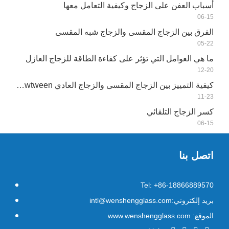
أسباب العفن على الزجاج وكيفية التعامل معها
06-15
الفرق بين الزجاج المقسى والزجاج شبه المقسى
05-22
ما هي العوامل التي تؤثر على كفاءة الطاقة للزجاج العازل
12-20
كيفية التمييز بين الزجاج المقسى والزجاج العادي Bwtween؟
11-23
كسر الزجاج التلقائي
06-15
اتصل بنا
Tel: +86-18866889570
بريد إلكتروني:intl@wenshengglass.com
الموقع: www.wenshengglass.com