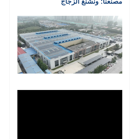
مصنعنا: ونشنغ الزجاج