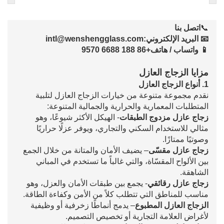
📞
اتصل بنا
📧 البريد الإلكتروني
:
intl@wenshengglass.com
📱 واتساب / هاتف
+86 188 6688 9570
مزايا الزجاج العازل
1. أنواع الزجاج العازل
نقدم مجموعة متنوعة من خيارات الزجاج العازل لتلبية
المتطلبات المعمارية والحرارية والجمالية المتنوعة:
زجاج عازل مزدوج الطبقات
- الهيكل الأكثر شيوعًا، وهو
مثالي للاستخدام السكني والتجاري، ويوفر عزلًا حراريًا
وصوتيًا ممتازًا.
زجاج عازل مقسّى
– يضيف الأمان والمتانة من خلال الجمع
بين الألواح المقسّاة، والتي غالباً ما تستخدم في المباني
الشاهقة.
زجاج عازل رقائقي
- يجمع بين طبقات الأمان والعزل، وهو
مناسب للمناطق التي تتطلب كلاً من الأمن وكفاءة الطاقة.
الزجاج العازل المطبوع
– يدمج أنماطًا زخرفية أو وظيفية
لأغراض العلامة التجارية أو تخصيص التصميم.