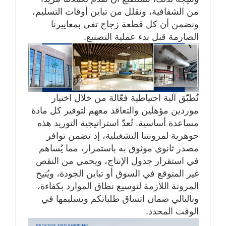
من الشفافية، ونقلل من تباين أوقات التسليم،
ونضمن أن كل قطعة زجاج تفي بمعاييرنا
الصارمة قبل بدء عملية التصنيع.
نُطبّق آلية احتياطية فعّالة من خلال اختيار
موردين مؤهلين والتعاقد معهم لتوفير كل مادة
مساعدة أساسية. تُعدّ استراتيجية التوريد هذه
جوهرية لمرونتنا التشغيلية، إذ تضمن توافر
مصدر ثانوي موثوق به باستمرار، مما يُساهم
في استقرار جدول الإنتاج، ويحمي من النقص
غير المتوقع في السوق أو تباين الجودة، ويُتيح
المرونة اللازمة لتوسيع نطاق الموارد بكفاءة،
وبالتالي ضمان اتساق طلباتكم وتسليمها في
الوقت المحدد.