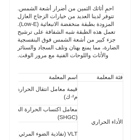
من الأضرار المرتبطة بالأشعة فوق البنفسجية.
احمِ أثاثك الثمين من أضرار أشعة الشمس.
5. السلامة والأمن
تتوفر لدينا العديد من خيارات الزجاج العازل
عند دمجها مع الزجاج الرقائقي أو المقسى، توفر وحدات
العزل أداءً حرارياً ومقاومة عالية للصدمات، مما يضمن
المزودة بطبقة منخفضة الانبعاثية (Low-E).
السلامة الهيكلية والحماية الشخصية.
تعمل هذه الطبقة شبه الشفافة على ترشيح
6. مقاومة التكثيف
جزء كبير من أشعة الشمس فوق البنفسجية
من خلال الحفاظ على درجة حرارة داخلية مستقرة وتقليل
الضارة، مما يمنع بهتان وتلف السجاد والستائر
انتقال الرطوبة، يقلل الزجاج العازل من خطر تشكل التكثيف
والأثاث واللوحات الفنية مع مرور الوقت.
على الأسطح الداخلية.
7. المرونة الجمالية
يتوفر الزجاج العازل بألوان متعددة، وشبكات زخرفية،
فئة المعلمة
اسم المعلمة
وفواصل، وطلاءات، مما يعزز تصميم المباني دون المساس
بوظائفها.
قيمة معامل انتقال الحرارة (واط/
م²·ك)
معامل اكتساب الحرارة الشمسية
(SHGC)
الأداء الحراري
VLT (نفاذية الضوء المرئي)