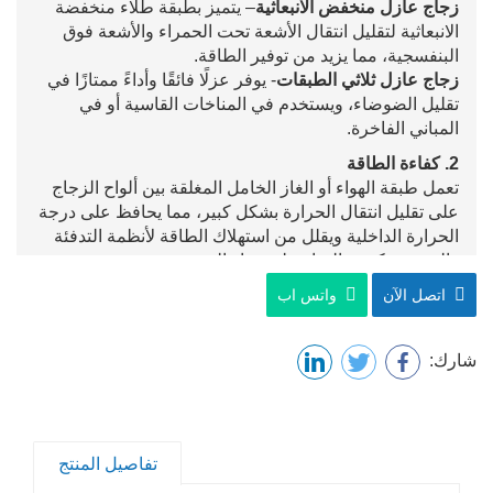
زجاج عازل منخفض الانبعاثية
– يتميز بطبقة طلاء منخفضة
الانبعاثية لتقليل انتقال الأشعة تحت الحمراء والأشعة فوق
البنفسجية، مما يزيد من توفير الطاقة.
زجاج عازل ثلاثي الطبقات
- يوفر عزلًا فائقًا وأداءً ممتازًا في
تقليل الضوضاء، ويستخدم في المناخات القاسية أو في
المباني الفاخرة.
2. كفاءة الطاقة
تعمل طبقة الهواء أو الغاز الخامل المغلقة بين ألواح الزجاج
على تقليل انتقال الحرارة بشكل كبير، مما يحافظ على درجة
الحرارة الداخلية ويقلل من استهلاك الطاقة لأنظمة التدفئة
والتهوية وتكييف الهواء على مدار السنة.
3. عزل الصوت
اتصل الآن
واتس اب
يقلل الزجاج العازل بشكل فعال من انتقال الضوضاء من
الخارج، مما يخلق بيئة داخلية أكثر هدوءًا - وهو أمر مفيد
بشكل خاص في المواقع الحضرية أو المطارات أو على جانب
شارك:
الطريق.
4. الحماية من الأشعة فوق البنفسجية
يمكن للخيارات ذات الانبعاثية المنخفضة والخيارات المصفحة
أن تحجب نسبة كبيرة من الأشعة فوق البنفسجية الضارة،
تفاصيل المنتج
مما يحمي المفروشات الداخلية والأعمال الفنية وجلد الإنسان