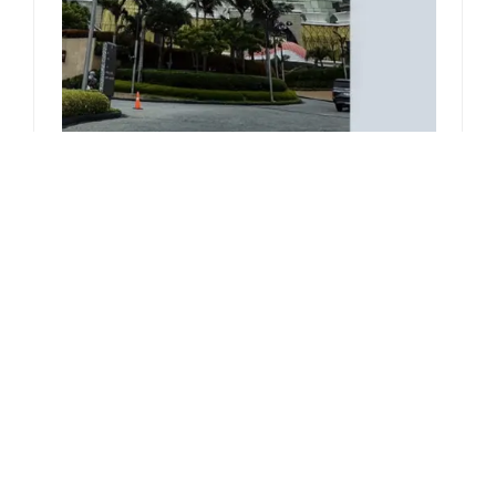
سابق : زجاج عازل حراري للمنزل
التالي : زجاج عازل خالٍ من التكثيف
أرسل رسالتك إلينا
اسم