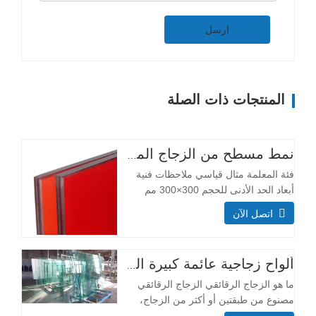
ارسل
المنتجات ذات الصلة
نمط مسطح من الزجاج المقسّى الشفاف عالي الجودة مخصص لمدخل الفندق والمستودع والإضاءة وقاعة الأدوات واستخدام غرفة النوم
فئة المعلمة مثال قياسي ملاحظات فنية
أبعاد الحد الأدنى للحجم 300×300 مم
معظم الأحجام قابلة للتخصيص الحجم
اتصل الآن
الأقصى 3300×13000 ملم التركيب
الهيكلي سماكة الطبقة الزجاجية (مم)
طبقة واحدة: 3+3، 5+5، 6+6 يؤثر السمك
ألواح زجاجية عائمة كبيرة الحجم من الزجاج المقسّى الصلب من Wensheng لأثاث حمامات السباحة والديكور الصناعي والسوبر ماركت
على قدرة تحمل الأحمال ومقاومة
الصدمات. طبقة مزدوجة: 6+…
ما هو الزجاج الرقائقي الزجاج الرقائقي
مصنوع من طبقتين أو أكثر من الزجاج،
مترابطتين بطبقات داخلية لتشكيل رابطة