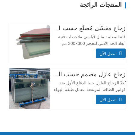
المنتجات الرائجة
زجاج مقسّى مُصنّع حسب الطلب
فئة المعلمة مثال قياسي ملاحظات فنية
أبعاد الحد الأدنى للحجم 300×300 مم
معظم الأحجام قابلة للتخصيص أقصى
اتصل الآن
حجم 3300×13000 مم التركيب الهيكلي
سُمك طبقة الزجاج (مم) طبقة واحدة:
3+3، 5+5، 6+6 يؤثر سمك الطبقة على
زجاج عازل مصمم حسب الطلب
قدرة تحمل الأحمال ومقاومة الصدمات.
يُعدّ الزجاج العازل خط الدفاع الأول ضد
طبقة مزدوجة: 6+6+6،
فواتير الطاقة المرتفعة. تعمل طبقة الهواء
أو الغاز المحكمة الإغلاق بين ألواح الزجاج
اتصل الآن
كحاجز حراري قوي، مما يحافظ على
استقرار درجات الحرارة الداخلية. هذا
يعني أن أنظمة التدفئة والتبريد تعمل
بكفاءة أقل، مما يقلل بشكل ملحوظ من
استهلاكك السنوي للطاقة وتكاليفها. فئة