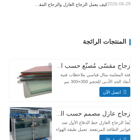
2026-06-29
كيف يعمل الزجاج العازل والزجاج المقسى وزجاج الأمان المصفح على تحسين المباني التجارية
المنتجات الرائجة
زجاج مقسّى مُصنّع حسب الطلب
فئة المعلمة مثال قياسي ملاحظات فنية
أبعاد الحد الأدنى للحجم 300×300 مم
معظم الأحجام قابلة للتخصيص أقصى
اتصل الآن
حجم 3300×13000 مم التركيب الهيكلي
سُمك طبقة الزجاج (مم) طبقة واحدة:
3+3، 5+5، 6+6 يؤثر سمك الطبقة على
زجاج عازل مصمم حسب الطلب
قدرة تحمل الأحمال ومقاومة الصدمات.
يُعدّ الزجاج العازل خط الدفاع الأول ضد
طبقة مزدوجة: 6+6+6،
فواتير الطاقة المرتفعة. تعمل طبقة الهواء
أو الغاز المحكمة الإغلاق بين ألواح الزجاج