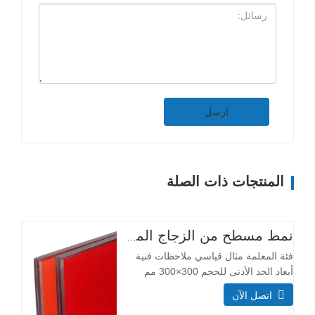
ارسل
المنتجات ذات الصلة
نمط مسطح من الزجاج المقسّى الشفاف عالي الجودة مخصص لمدخل الفندق والمستودع والإضاءة وقاعة الأدوات واستخدام غرفة النوم
فئة المعلمة مثال قياسي ملاحظات فنية
أبعاد الحد الأدنى للحجم 300×300 مم
معظم الأحجام قابلة للتخصيص الحجم
اتصل الآن
الأقصى 3300×13000 ملم التركيب