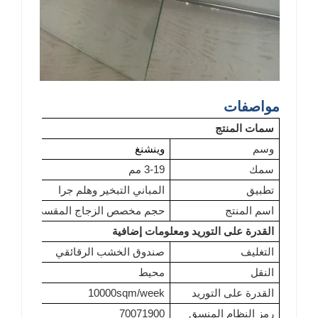
مواصفات
سمات المنتج
وسم
وينشنغ
سمك
3-19 مم
تطبيق
المباني التبخير وهلم جرا
اسم المنتج
حجم مخصص الزجاج المقسى فائق الوضوح
القدرة على التوريد ومعلومات إضافية
التغليف
صندوق الخشب الرقائقي
النقل
محيط
القدرة على التوريد
10000sqm/week
رمز النظام المنسق
70071900