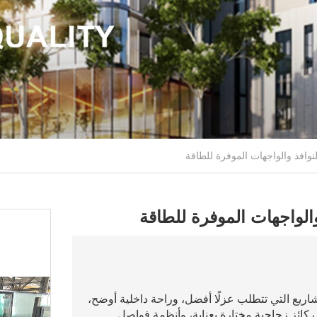
لواجهات الموفرة للطاقة
 وحدات الزجاج العازل Wensheng IGU للمشاريع التي تتطلب عزلًا أفضل، وراحة داخلية أوضح،
م ركائز زجاجية مختارة بعناية، وأنظمة فواصل