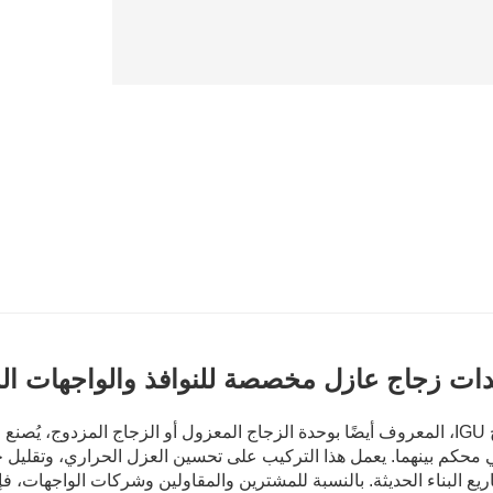
ات زجاج عازل مخصصة للنوافذ والواجهات الم
زجاج IGU، المعروف أيضًا بوحدة الزجاج المعزول أو الزجاج المزدوج، ي
 محكم بينهما. يعمل هذا التركيب على تحسين العزل الحراري، وتقليل 