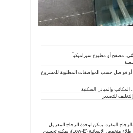
ّى، مصفح أو مطبوع سيراميكياً
ة أو فواصل حسب المواصفات المطلوبة للمشروع
ق، المكاتب والمباني السكنية
التغليف للتصدير
 بالزجاج المفرد، يمكن لوحدة الزجاج المعزول
(IGU) إبطاء تبادل الحرارة بين البيئات الداخلية والخارجية. عند استخدامه مع طلاء منخفض الانبعاثية (Low-E)، يمكنه تحسين