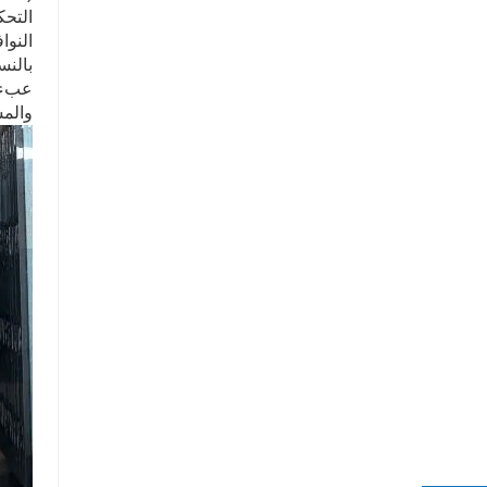
التحك
النوا
بالنس
عبء ا
والمس