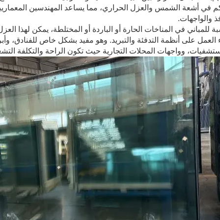
م في أشعة الشمس والعزل الحراري، مما يساعد المهندسين المعماريي
فذ والواجهات.
بة للمباني في المناخات الحارة أو الباردة أو المختلطة، يمكن لهذا ال
لعمل على أنظمة التدفئة والتبريد. وهو مفيد بشكل خاص للفنادق، وأبر
تشفيات، وواجهات المحلات التجارية حيث تكون الراحة والتكلفة التشغي