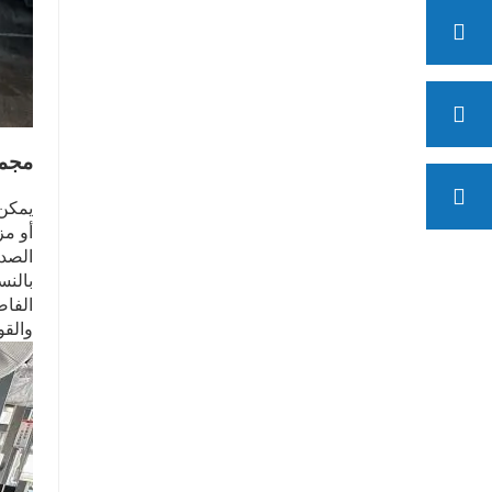
مجمو
أو مز
الصدم
بالنس
الفاص
والقو