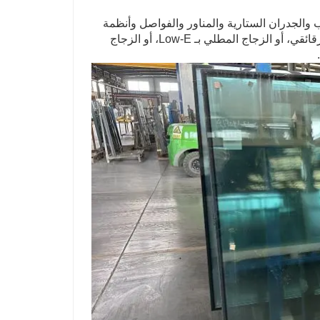
جاج IGU مخصصة للنوافذ والأبواب والجدران الستارية والمناور والفواصل وأنظمة
الزجاج التجاري. يمكن تعديل الهيكل باستخدام الزجاج المقسى، أو الزجاج الرقائقي، أو الزجاج المطلي بـ Low-E، أو الزجاج