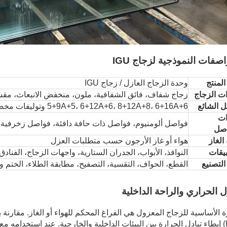
اصفات النموذجية لزجاج IGU
لمنتج
وحدة الزجاج العازل / زجاج IGU
ات الزجاج
زجاج شفاف، فائق الشفافية، ملون، منخفض الانبعاث، مقس
ل الشائع
5+9A+5، 6+12A+6، 8+12A+8، 6+16A+6 وتوليفات مخصصة
ات
فواصل ألومنيوم، فواصل ذات حافة دافئة، فواصل زخرفي
اصل
 الغاز
هواء أو غاز الأرجون حسب متطلبات العزل
بيقات
النوافذ، الأبواب، الجدران الستارية، واجهات الزجاج، الفناد
التصنيع
القطع، الحواف، التقسية، التصفيح، مطابقة الطلاء، الختم و
ل الحراري والراحة الداخلية
ة الأساسية للزجاج المعزول هي الفراغ المحكم للهواء أو الغاز. مقارنة