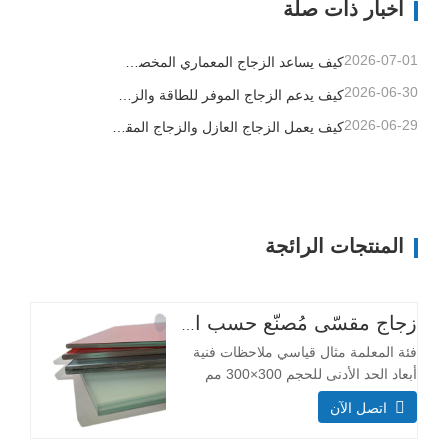
أخبار ذات صلة
قدرة تحمل الأحمال ومقاومة الصدمات.
طبقة مزدوجة: 6+6+6،…
2026-07-01
كيف يساعد الزجاج المعماري المخصص المقاولين في التحكم بجودة المباني ومخاطر التركيب
2026-06-30
كيف يدعم الزجاج الموفر للطاقة والزجاج المصفح والزجاج المطبوع تصميم المباني الأفضل
2026-06-29
كيف يعمل الزجاج العازل والزجاج المقسى وزجاج الأمان المصفح على تحسين المباني التجارية
المنتجات الرائجة
زجاج مقسّى مُصنّع حسب الطلب
فئة المعلمة مثال قياسي ملاحظات فنية
أبعاد الحد الأدنى للحجم 300×300 مم
معظم الأحجام قابلة للتخصيص أقصى
اتصل الآن
حجم 3300×13000 مم التركيب الهيكلي
سُمك طبقة الزجاج (مم) طبقة واحدة: