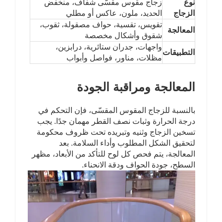
نوع
زجاج مقوس مقسّى شفاف، منخفض
الزجاج
الحديد، ملون، عاكس أو مطلي
تقويس، تقسية، حواف مصقولة، ثقوب،
المعالجة
شقوق وأشكال مخصصة
واجهات، جدران ستائرية، درابزين،
التطبيقات
مظلات، مناور، فواصل وأبواب
المعالجة ومراقبة الجودة
بالنسبة للزجاج المقوس المقسّى، فإن التحكم في
درجة الحرارة وثبات نصف القطر مهمان جدًا. يجب
تسخين الزجاج وثنيه وتبريده تحت ظروف محكومة
لتحقيق الشكل المطلوب وأداء السلامة. بعد
المعالجة، يتم فحص كل لوح للتأكد من الأبعاد، مظهر
السطح، جودة الحواف ودقة الانحناء.