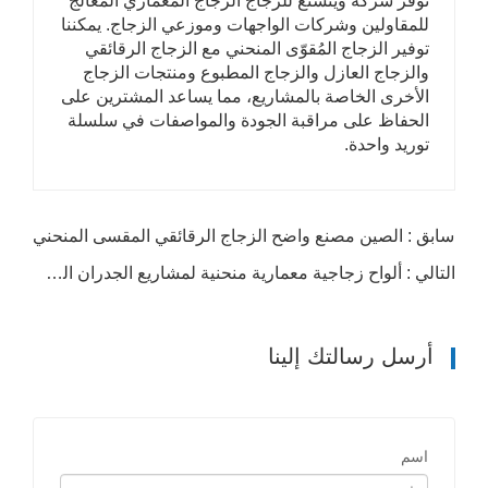
توفر شركة وينشنغ للزجاج الزجاج المعماري المُعالج
للمقاولين وشركات الواجهات وموزعي الزجاج. يمكننا
توفير الزجاج المُقوّى المنحني مع الزجاج الرقائقي
والزجاج العازل والزجاج المطبوع ومنتجات الزجاج
الأخرى الخاصة بالمشاريع، مما يساعد المشترين على
الحفاظ على مراقبة الجودة والمواصفات في سلسلة
توريد واحدة.
سابق : الصين مصنع واضح الزجاج الرقائقي المقسى المنحني
التالي : ألواح زجاجية معمارية منحنية لمشاريع الجدران الستارية
أرسل رسالتك إلينا
اسم