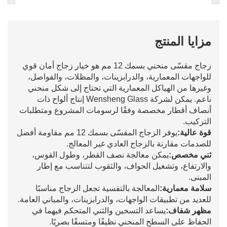
مزايا المنتج
زجاج مقسّى منحني بسمك 12 مم هو خيار زجاج أمان قوي
للواجهات المعمارية، والدرابزينات، والمظلات، والفواصل،
وغيرها من الهياكل المعمارية التي تحتاج إلى شكل منحني
ناعم. يمكن لشركة Wensheng Glass إنتاج ألواح ذات
أنصاف أقطار مخصصة وفقًا لرسومات المشروع ومتطلبات
التركيب.
قوة عالية:
يوفر الزجاج المقسّى بسمك 12 مم مقاومة أفضل
للصدمات مقارنة بالزجاج العادي غير المعالج.
ثني مخصص:
يمكن معالجة نصف القطر، وطول القوس،
والارتفاع، وتشغيل الحواف، والثقوب لتتناسب مع إطار
المبنى.
سلامة معمارية:
المعالجة بالتقسية تجعل الزجاج مناسبًا
للعديد من تطبيقات الواجهات، والدرابزينات، والمباني العامة.
مظهر شفاف:
يساعد التسخين والثني المتحكم فيهما في
الحفاظ على السطح المنحني نظيفًا ومتسقًا بصريًا.