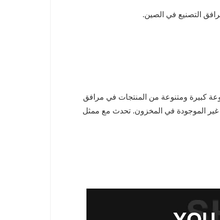
العديد من الشركات المصنعة الأخرى ، يحمل Seawin مجموعة كبيرة ومتنوعة من المنتجات في مرافق
ختلف ETAs لمدة تصل إلى 4 أسابيع للمنتجات غير الموجودة في المخزون. تحدث مع ممثل