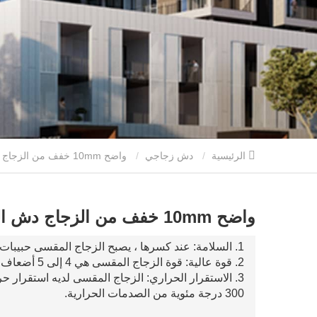
الرئيسية
دش زجاجي
واضح 10mm خفف من الزجاج دش الباب
واضح 10mm خفف من الزجاج دش الباب
1. السلامة: عند كسرها ، يصبح الزجاج المقسى حبيبات صغيرة ، مما يمنع حدوث ضرر كبير لجسم الإنسان.
2. قوة عالية: قوة الزجاج المقسى هي 4 إلى 5 أضعاف قوة الزجاج الملدن.
3. الاستقرار الحراري: الزجاج المقسى لديه استقرار ح
300 درجة مئوية من الصدمات الحرارية.