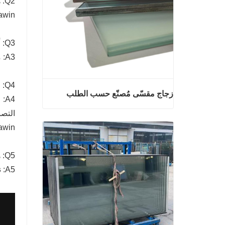
Q2: هل أنت مصنع أو شركة تجارية؟
A2: Seawin هي شركة مصنعة يقع مقر
Q3: أين هي منتجاتك الأكثر شعبية؟
A3: منتجاتنا هي الأكثر شعبية في أسواق أمريكا الشمالية وأوروبا.
Q4: متى يمكنني توقع وصول منتجاتي؟
زجاج مقسّى مُصنّع حسب الطلب
زجاج مقسّى مُصنّع حسب الطلب
Seawin لمعرف
اتصل الآن
Q5: هل OEM / ODM متاح لشركتك؟
A5: نعم ، يرجى الاتصال بممثل Seawin لمزيد من المناقشة!