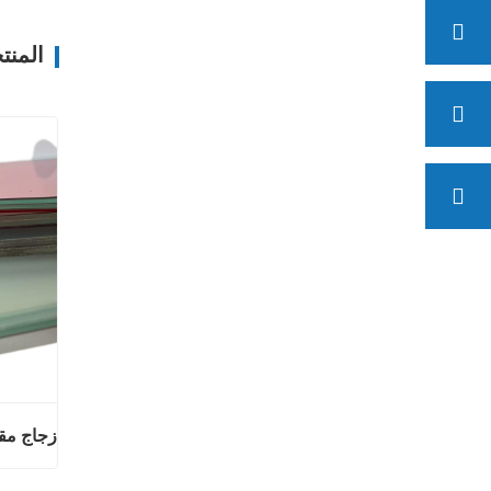
المنت
زجاج مق