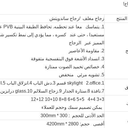
ج!
المنتج
زجاج مغلف /زجاج ساندويتش
1. يتماسك
مستعبدا ، حتى عند كسره ، مما يؤدي إلى نمط تكسير شب
المميز عبر الزجاج
ح
2. مقاومة الأعاصير
3. انسداد الأشعة فوق البنفسجية متفوقة
4. خصائص تخميد الصوت ممتازة
5. تشويه مرئي منخفض
ق
7.نافذة 8.ستارة الجدار 9.زجاج السلالم 10.glass درابزين
3+3 4+4 5+5 6+6 8+8 10+10 12+12
يمكن تصميم سمك وحجم للعملاء
الحد الأدنى للحجم : 300 * 300mm
أقصى حجم: 2800 * 4200mm