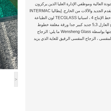
ة العالية وموظفي الإدارة العليا الذين يركزون
على صناعة الزجاج. تقدم الشركة العديد من الإنتاج المتقدم الجديد والآلات من الخارج. إيطاليا INTERMAC
التلقائي بالكامل التصنيع باستخدام الحاسب الآلي قطع خط الإنتاج 4 ، اسبانيا TECGLASS لون الطباعة
الرقمية خط الانتاج الزجاج 1 ، التلقائي خط انتاج الزجاج العازل 5,3 جديد كبير جدا ورقة مغلفة خطوط
الانتاج الزجاج. تشمل المنتجات الحالية التي يمكن معالجتها بواسطة Wensheng Glass ما يلي: الزجاج
المقسى ، الزجاج المقسى الرقيق للغاية الذي يزيد
>