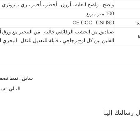
واضح ، واضح للغاية ، أزرق ، أخضر ، أحمر ، ري ، برونزي 
100 متر مربع
ة
CE CCC CSI ISO
صناديق من الخشب الرقائقي خالية من التبخير مع ورق أ
الفلين بين كل لوح زجاجي ، قابلة للتعديل للنقل البحري
سابق : نمط تصم
التالي : س
رسالتك إلينا