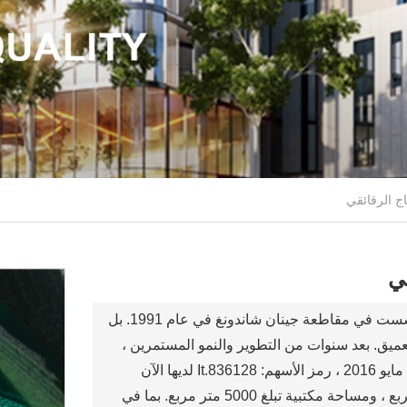
قي
شاندونغ Wensheng الزجاج والتكنولوجيا المحدودة تأسست في مقاطعة جينان شاندونغ في عام 1991. بل
عميق. بعد سنوات من التطوير والنمو المستمرين ،
تم إدراج شركة Wensheng رسميا في سوق OTC في مايو 2016 ، رمز الأسهم: 836128.It لديها الآن
ورشة إنتاج ومعالجة حديثة تبلغ مساحتها 40000 متر مربع ، ومساحة مكتبية تبلغ 5000 متر مربع. بما في