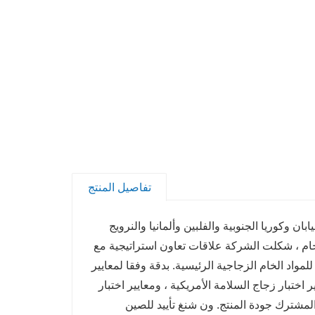
تفاصيل المنتج
بان وكوريا الجنوبية والفلبين وألمانيا والنرويج
خام ، شكلت الشركة علاقات تعاون استراتيجية مع
ها من الشركات المصنعة للمواد الخام الزجاجية الرئيسية. بدقة وفقا لمعايير
عايير اختبار زجاج السلامة الأمريكية ، ومعايير اختبار
لامة الأمريكية ، ومعايير اختبار CCC الصينية ، ونظام الجودة ISO9001 المشترك جودة المنتج. ون شنغ تأييد للصين