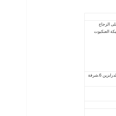
 معا عند تحطمه. تحافظ الطبقة البينية PVB على الزجاج
كة العنكبوت
1.skylight 2.office قسم 3.دش الباب 4.انزلاق الباب 5.الدرابزين 6.شرفة