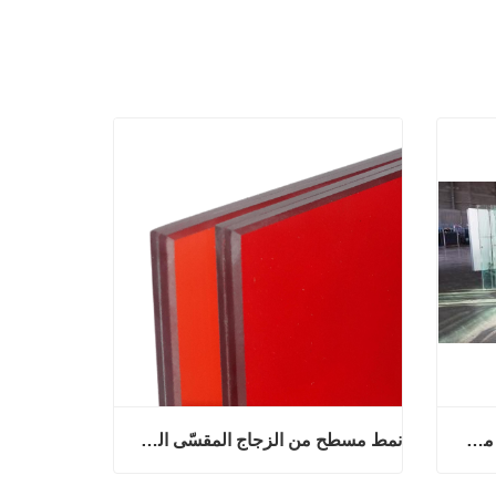
ألواح زجاجية عائمة كبيرة الحجم من الزجاج المقسّى الصلب من Wensheng لأثاث حمامات السباحة والديكور الصناعي والسوبر ماركت
نمط مسطح من الزجاج المقسّى الشفاف عالي الجودة مخصص لمدخل الفندق والمستودع والإضاءة وقاعة الأدوات واستخدام غرفة النوم