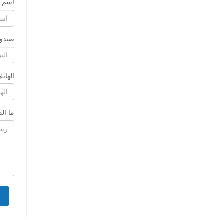
اسم
صندوق
الهات
ما ال