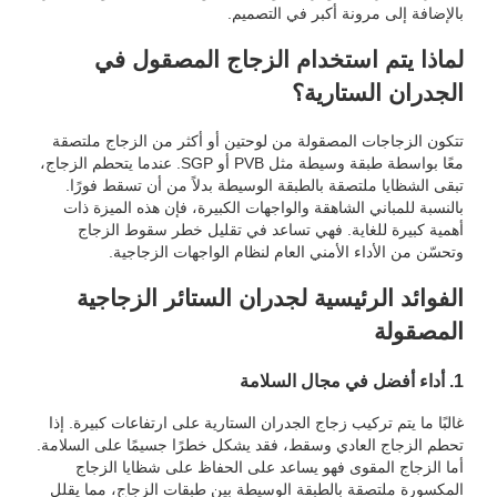
بالإضافة إلى مرونة أكبر في التصميم.
لماذا يتم استخدام الزجاج المصقول في
الجدران الستارية؟
تتكون الزجاجات المصقولة من لوحتين أو أكثر من الزجاج ملتصقة
معًا بواسطة طبقة وسيطة مثل PVB أو SGP. عندما يتحطم الزجاج،
تبقى الشظايا ملتصقة بالطبقة الوسيطة بدلاً من أن تسقط فورًا.
بالنسبة للمباني الشاهقة والواجهات الكبيرة، فإن هذه الميزة ذات
أهمية كبيرة للغاية. فهي تساعد في تقليل خطر سقوط الزجاج
وتحسّن من الأداء الأمني العام لنظام الواجهات الزجاجية.
الفوائد الرئيسية لجدران الستائر الزجاجية
المصقولة
1. أداء أفضل في مجال السلامة
غالبًا ما يتم تركيب زجاج الجدران الستارية على ارتفاعات كبيرة. إذا
تحطم الزجاج العادي وسقط، فقد يشكل خطرًا جسيمًا على السلامة.
أما الزجاج المقوى فهو يساعد على الحفاظ على شظايا الزجاج
المكسورة ملتصقة بالطبقة الوسيطة بين طبقات الزجاج، مما يقلل