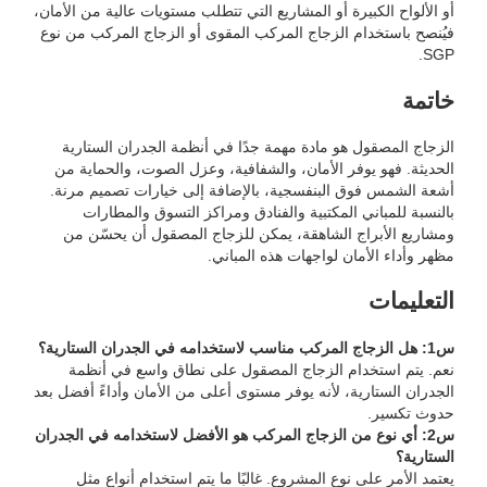
أو الألواح الكبيرة أو المشاريع التي تتطلب مستويات عالية من الأمان،
فيُنصح باستخدام الزجاج المركب المقوى أو الزجاج المركب من نوع
SGP.
خاتمة
الزجاج المصقول هو مادة مهمة جدًا في أنظمة الجدران الستارية
الحديثة. فهو يوفر الأمان، والشفافية، وعزل الصوت، والحماية من
أشعة الشمس فوق البنفسجية، بالإضافة إلى خيارات تصميم مرنة.
بالنسبة للمباني المكتبية والفنادق ومراكز التسوق والمطارات
ومشاريع الأبراج الشاهقة، يمكن للزجاج المصقول أن يحسّن من
مظهر وأداء الأمان لواجهات هذه المباني.
التعليمات
س1: هل الزجاج المركب مناسب لاستخدامه في الجدران الستارية؟
نعم. يتم استخدام الزجاج المصقول على نطاق واسع في أنظمة
الجدران الستارية، لأنه يوفر مستوى أعلى من الأمان وأداءً أفضل بعد
حدوث تكسير.
س2: أي نوع من الزجاج المركب هو الأفضل لاستخدامه في الجدران
الستارية؟
يعتمد الأمر على نوع المشروع. غالبًا ما يتم استخدام أنواع مثل