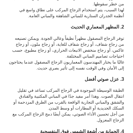
من خطر سقوطها.
لهذا السبب، يتم استخدام الزجاج المركب على نطاق واسع في
أنظمة الجدران الستارية للمباني الشاهقة والمباني العامة.
2. المظهر المعماري الحديث
توفر الزجاج المصقول مظهراً نظيفاً وعالي الجودة. ويمكن تصنيعه
من زجاج شفاف، أو زجاج شفاف للغاية، أو زجاج ملون، أو زجاج
عاكس، أو زجاج منخفض الانبعاث الحراري، أو زجاج مطبوع، حسب
احتياجات تصاميم المباني المختلفة.
غالبًا ما يختار المهندسون المعماريون الزجاج المصقول عندما يحتاجون
إلى الأمان وفي الوقت نفسه إلى تأثير بصري حديث.
3. عزل صوتي أفضل
الطبقة الوسيطة الموجودة في الزجاج المركب تساعد في تقليل
انتقال الصوت. وهذا أمر مفيد جدًا في المباني المكتبية والفنادق
والشقق والمباني التجارية الواقعة بالقرب من الطرق المزدحمة أو
السكك الحديدية أو المطارات أو وسط المدن.
من أجل تحسين الأداء الصوتي، يمكن أيضًا دمج الزجاج المركب مع
الزجاج المعزول.
4. الحماية من أشعة الشمس فوق البنفسجية