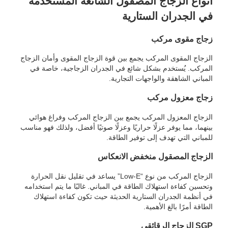
أنواع الزجاج المصقول الشائعة المستخدمة
في الجدران الستارية
زجاج مقوى مركب
الزجاج المقوى المركب يجمع بين قوة الزجاج المقوى وأمان الزجاج
المركب. يُستخدم بشكل شائع في الجدران الزجاجية، خاصة في
المباني الشاهقة والواجهات التجارية.
زجاج معزول مركب
الزجاج المعزول المركب يجمع بين الزجاج المركب وفراغ هوائي
بينهما، مما يوفر عزلًا حراريًا وعزلًا صوتيًا أفضل، ولذلك فهو مناسب
للمباني التي تهدف إلى توفير الطاقة.
الزجاج المصقول منخفض الانعكاس
الزجاج المركب من نوع “Low-E” يساعد في تقليل نقل الحرارة
وتحسين كفاءة استهلاك الطاقة في المباني. غالبًا ما يتم استخدامه
في أنظمة الجدران الستارية الحديثة حيث تكون كفاءة استهلاك
الطاقة أمرًا بالغ الأهمية.
SGP الزجاج الرقائقي