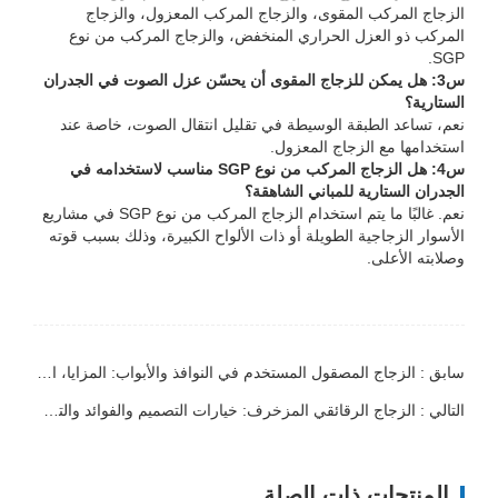
الزجاج المركب المقوى، والزجاج المركب المعزول، والزجاج
المركب ذو العزل الحراري المنخفض، والزجاج المركب من نوع
SGP.
س3: هل يمكن للزجاج المقوى أن يحسّن عزل الصوت في الجدران
الستارية؟
نعم، تساعد الطبقة الوسيطة في تقليل انتقال الصوت، خاصة عند
استخدامها مع الزجاج المعزول.
س4: هل الزجاج المركب من نوع SGP مناسب لاستخدامه في
الجدران الستارية للمباني الشاهقة؟
نعم. غالبًا ما يتم استخدام الزجاج المركب من نوع SGP في مشاريع
الأسوار الزجاجية الطويلة أو ذات الألواح الكبيرة، وذلك بسبب قوته
وصلابته الأعلى.
سابق : الزجاج المصقول المستخدم في النوافذ والأبواب: المزايا، الأنواع ودليل الاختيار
التالي : الزجاج الرقائقي المزخرف: خيارات التصميم والفوائد والتطبيقات
المنتجات ذات الصلة