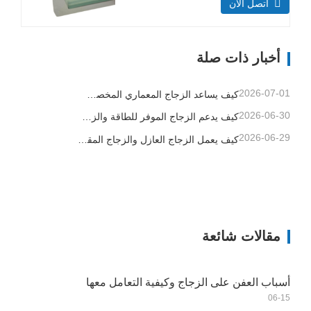
اتصل الآن
حجم 3300×13000 مم التركيب الهيكلي
سُمك طبقة الزجاج (مم) طبقة واحدة:
3+3، 5+5، 6+6 يؤثر سمك الطبقة على
أخبار ذات صلة
قدرة تحمل الأحمال ومقاومة الصدمات.
طبقة مزدوجة: 6+6+6،…
2026-07-01
كيف يساعد الزجاج المعماري المخصص المقاولين في التحكم بجودة المباني ومخاطر التركيب
2026-06-30
كيف يدعم الزجاج الموفر للطاقة والزجاج المصفح والزجاج المطبوع تصميم المباني الأفضل
2026-06-29
كيف يعمل الزجاج العازل والزجاج المقسى وزجاج الأمان المصفح على تحسين المباني التجارية
مقالات شائعة
أسباب العفن على الزجاج وكيفية التعامل معها
06-15