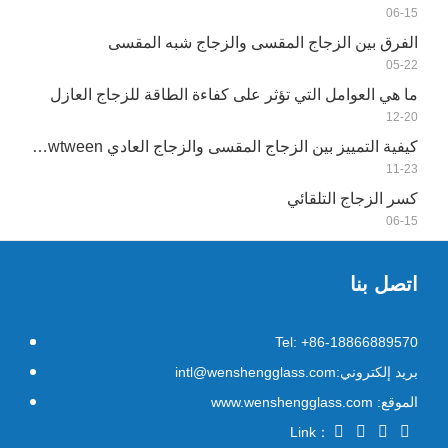
06-15
الفرق بين الزجاج المقسى والزجاج شبه المقسى
05-22
ما هي العوامل التي تؤثر على كفاءة الطاقة للزجاج العازل
12-20
كيفية التمييز بين الزجاج المقسى والزجاج العادي Bwtween؟
11-23
كسر الزجاج التلقائي
06-15
اتصل بنا
Tel: +86-18866889570
بريد إلكتروني:intl@wenshengglass.com
الموقع: www.wenshengglass.com
Link：