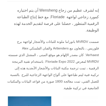
إنه لشرف عظيم من زجاج Wensheng أن يتم اختياره
كمورد زجاجي لواجهة Floriade. مع خط إنتاج الطباعة
الرقمية المتطور ، حصلنا على فرصة لتقديم الخدمة لهذه
الوظيفة.
صممت MVRDV بانوراما ملونة للنباتات والأشجار لواجهة برج
فلوريس ، بالتعاون مع Arttenders والفنان الفلمنكي Alex
Verhaest. كان مصدر الإلهام هو موقع المبنى ، المشتل الذي صممته
MVRDV لمعرض Floriade Expo 2022. باستخدام تقنية البرمجة
الرقمية ، تمت ترجمة مكتبة النباتات والأشجار الأبجدية هذه إلى
تركيبة فنية ليتم طباعتها على ألواح الواجهة الزجاجية للبرج. بالنسبة
للعمل الفني، تمت معالجة 1800 صورة من قواعد البيانات والمكتبات
الجامعية في تركيبة طبقية.