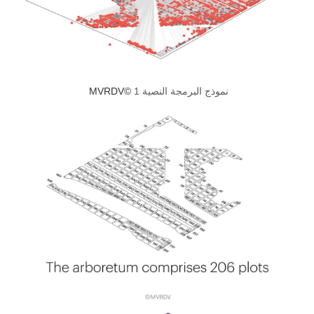
نموذج البرمجة النصية 1
©MVRDV