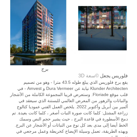
برج
فلوريس
يجعل
©سعة 3D
يقع برج فلوريس الذي يبلغ طوله 43.5 مترا - وهو من تصميم
Klunder Architecten نيابة عن Dura Vermeer و Amvest - في
قلب موقع Floriade. وستعرض قريبا المجموعة الكاملة من الأشجار
والنباتات والزهور من المعرض العالمي للبستنة الذي سيعقد في
ألمير بين أبريل وأكتوبر 2022. يلخص العمل الفني عموديا كتالوج
زراعة المشتل: كلما كانت صورة النبات أصغر ، كلما كانت بعيدة. تم
دمج الأسطورة في قاعدة البرج ، حيث يشير حجم النص وسمك
الخط أيضا إلى مدى بعد كل نوع من النباتات أو الأشجار عن البرج.
وبهذه الطريقة، تعمل وسيلة الإيضاح كخريطة وعمل مرجعي في