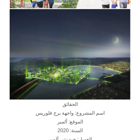
الحقائق
اسم المشروع: واجهة برج فلوريس
الموقع: ألمير
السنة: 2020
العميل: جيمينتي ألمير