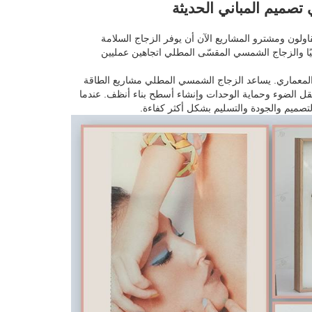
تصميم المباني الحديثة
قاولون ومشترو المشاريع الآن أن يوفر الزجاج السلامة
ميًا والزجاج الشمسي المقسّى المطلي اتجاهين عمليين
والمعماري. يساعد الزجاج الشمسي المطلي مشاريع الطاقة
 تكامل المباني مع الخلايا الشمسية (BIPV) على تحسين نقل الضوء وحماية الوحدات وإنشاء أسطح بناء أنظف. عندما
تصميم والجودة والتسليم بشكل أكثر كفاءة.