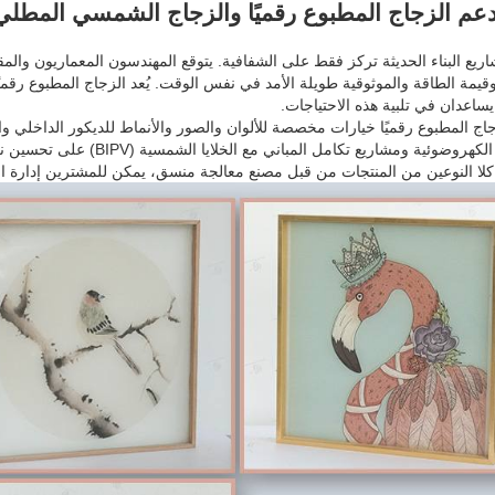
عم الزجاج المطبوع رقميًا والزجاج الشمسي المطلي 
اريع البناء الحديثة تركز فقط على الشفافية. يتوقع المهندسون المعماريون والم
وقيمة الطاقة والموثوقية طويلة الأمد في نفس الوقت. يُعد الزجاج المطبوع رق
يساعدان في تلبية هذه الاحتياجات.
اج المطبوع رقميًا خيارات مخصصة للألوان والصور والأنماط للديكور الداخلي 
الشمسية الكهروضوئية ومشاريع
 كلا النوعين من المنتجات من قبل مصنع معالجة منسق، يمكن للمشترين إدارة ال