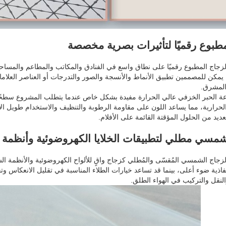
طبوع رقميًا لتأثيرات بصرية مخصصة
لزجاج المطبوع رقميًا على نطاق واسع في الفنادق والمكاتب والمطاعم والمساحا
 يمكن للمصممين تطبيق الأنماط والأنسجة والصور والتدرجات أو العناصر العلا
المشرق.
ة الحبر الخزفي عالي الحرارة مفيدة بشكل خاص عندما يتطلب المشروع سطحًا مطبو
الحرارية، مما يساعد اللون على مقاومة الرطوبة والتنظيف والاستخدام طويل الأم
عديد من الحلول المؤقتة القائمة على الأفلام.
مسي مطلي لتطبيقات الخلايا الكهروضوئية وأنظمة البن
لزجاج الشمسي المُقسّى والمُطلي كزجاج واقٍ للألواح الكهروضوئية والأنظمة 
فاذية ضوء أعلى، بينما قد تساعد خيارات الطلاء المناسبة في تقليل الانعكاس وتحس
النقل والتركيب في الهواء الطلق.