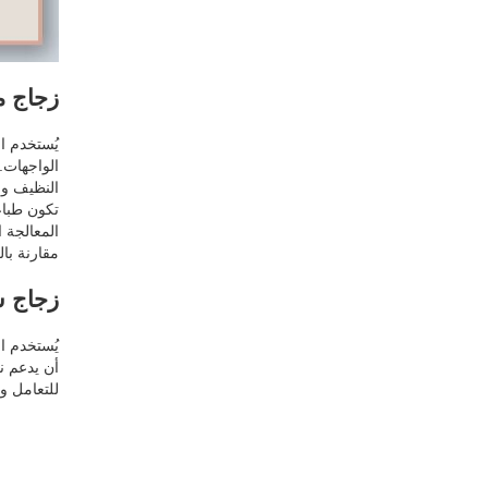
زجاج م
يُستخدم ا
الواجهات.
النظيف و
تكون طباع
المعالجة 
مقارنة بال
زجاج ش
يُستخدم ا
أن يدعم ن
للتعامل و