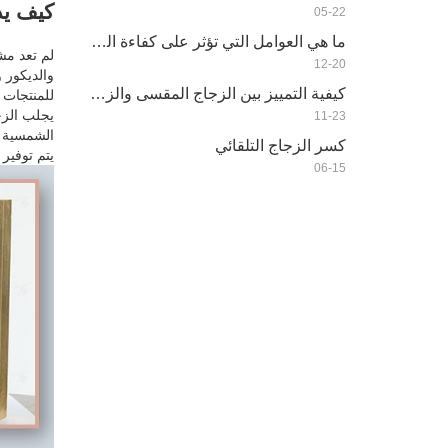
كيف يد
05-22
ما هي العوامل التي تؤثر على كفاءة الطاقة للزجاج العازل
لم تعد مش
12-20
والديكور 
كيفية التمييز بين الزجاج المقسى والزجاج العادي Bwtween؟
للمنتجات 
يجلب الزج
11-23
كسر الزجاج التلقائي
يتم توفير
06-15