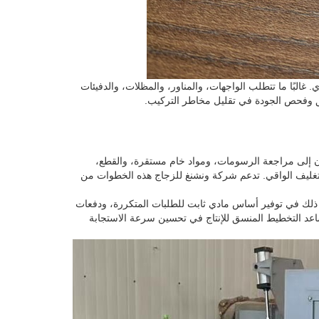
المعماري. غالبًا ما تتطلب الواجهات، والمناور، والمظلات، والدفيئات
لدقيق وفحص الجودة في تقليل مخاطر التركيب.
ن إلى مراجعة الرسومات، ومواد خام مستقرة، والقطع،
التغليف الواقي. تدعم شركة ونشنغ للزجاج هذه الخطوات من
اعد ذلك في توفير أساس مادي ثابت للطلبات المتكررة، ودفعات
يساعد التخطيط المنسق للإنتاج في تحسين سرعة الاستجابة