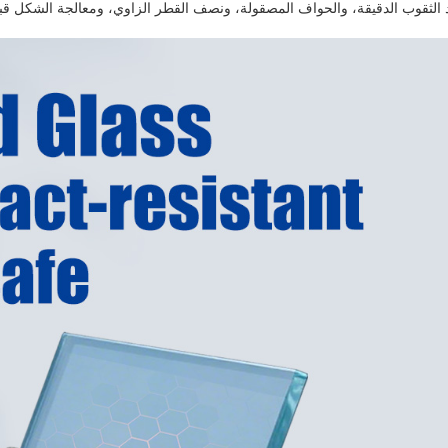
 الثقوب الدقيقة، والحواف المصقولة، ونصف القطر الزاوي، ومعالجة الشكل قبل