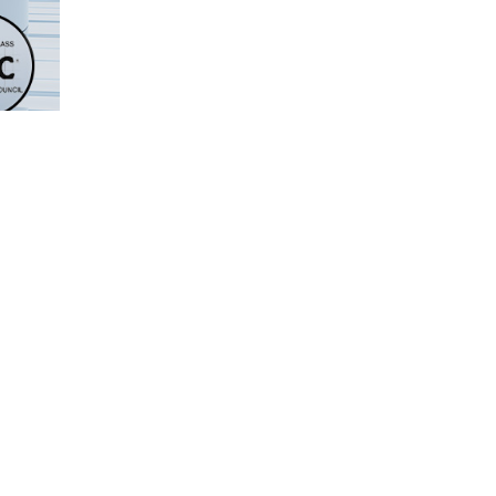
زجاج مط
يسمح الزج
التصميم أ
والفواصل،
بالنسبة لل
الزجاج ال
دمج أن
قد يستخدم
للأبواب و
قبل تقديم
التعبئة. 