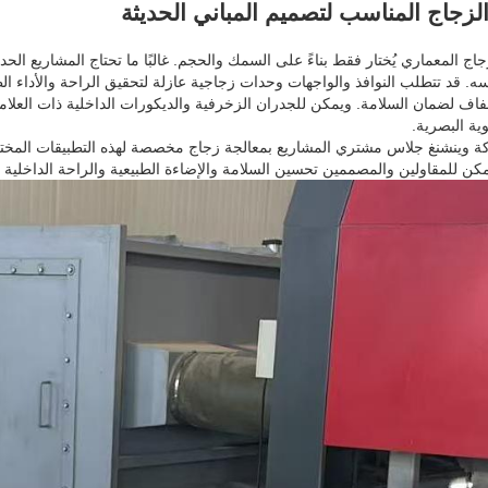
الزجاج المناسب لتصميم المباني الحديثة
زجاج المعماري يُختار فقط بناءً على السمك والحجم. غالبًا ما تحتاج المشاريع 
سه. قد تتطلب النوافذ والواجهات وحدات زجاجية عازلة لتحقيق الراحة والأداء الط
ف لضمان السلامة. ويمكن للجدران الزخرفية والديكورات الداخلية ذات العلامات
وية البصرية.
 وينشنغ جلاس مشتري المشاريع بمعالجة زجاج مخصصة لهذه التطبيقات المختلفة
مكن للمقاولين والمصممين تحسين السلامة والإضاءة الطبيعية والراحة الداخلية و