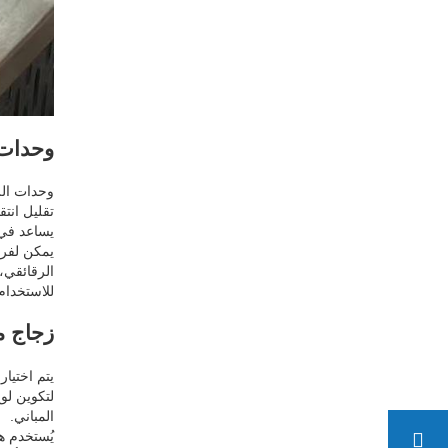
وحدات 
وحدات الز
تقليل انت
يساعد في 
يمكن لفرق
الرقائقي،
للاستخدام
زجاج م
يتم اختيا
لتكوين لو
المباني.
يُستخدم ه