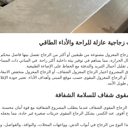
زجاجية عازلة للراحة والأداء الطاقي
جاج المعزول مصنوعة من طبقتين أو أكثر من الزجاج تفصل بينها فاصل محكم الإغ
قال الحرارة، مما يساهم في توفير بيئة داخلية أكثر راحة. في المباني ذات المس
تقليل أحمال التبريد والتدفئة مع الحفاظ على الإضاءة الطبيعية.
 المشروع اختيار الزجاج المعزول الشفاف، أو الزجاج المعزول منخفض الانبعاث،
 أو الزجاج المعزول المقوى حسب موقع المبنى وأهداف الأداء. تعتبر جودة الإغلاق
 طويل الأمد.
قوى شفاف للسلامة الشفافة
ر الزجاج المقوى الشفاف عندما يتطلب المشروع الشفافية مع قوة أمان محسنة. يت
ح أقوى. عند الكسر، يشكل الزجاج المقوى جزيئات صغيرة غير حادة، مما يجعله أك
ذا النوع من الزجاج في أبواب الدش، وواجهات المحلات، والنوافذ، والفواصل، وال