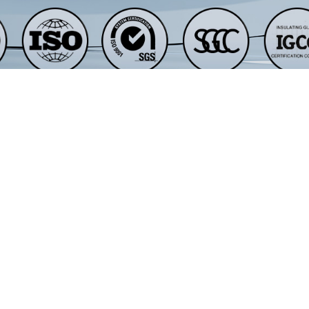
بوع رقمياً للديكور والهوية التجارية
اج المطبوع رقمياً بالسيراميك برسم الرسومات والصور والتدرجات والشعارات و
ثناء التقسية، مما يجعل السطح المطبوع أكثر متانة من الزخرفة العادية بالفيلم.
 وألواح اللافتات، والأبواب المزخرفة.
فنادق والمباني المكتبية والمتاجر والأماكن العامة، يمكن للزجاج المطبوع رقميًا 
آمن. يمكن أيضًا دمج اللوحة المطبوعة مع هياكل الزجاج الرقائقي أو العازل عن
واع الزجاج في مشروع واحد
 المبنى المصمم جيدًا عدة منتجات زجاجية معًا. يمكن استخدام وحدات الزجاج ا
الحواجز الآمنة، والزجاج المطبوع رقميًا للمناطق الزخرفية. يساعد هذا المزيج ك
 الطلب، يجب على المشترين تأكيد هيكل الزجاج، الأبعاد، معالجة الحواف، الثقو
يمكن لشركة وينشنغ للزجاج دعم الإنتاج المخصص لمشاريع الزجاج المعماري ومساعد