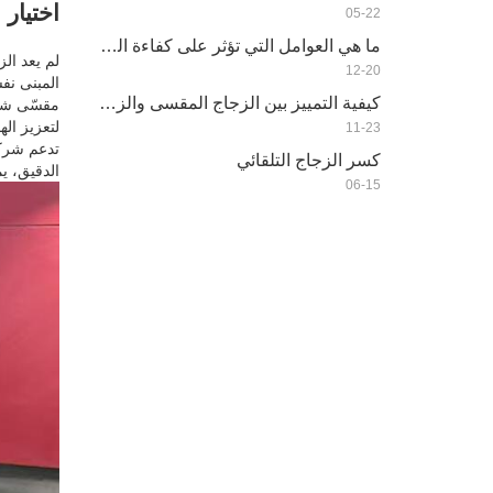
اختيار 
05-22
ما هي العوامل التي تؤثر على كفاءة الطاقة للزجاج العازل
لم يعد ال
12-20
المبنى نف
كيفية التمييز بين الزجاج المقسى والزجاج العادي Bwtween؟
مقسّى شفا
لتعزيز اله
11-23
تدعم شركة
كسر الزجاج التلقائي
الدقيق، ي
06-15