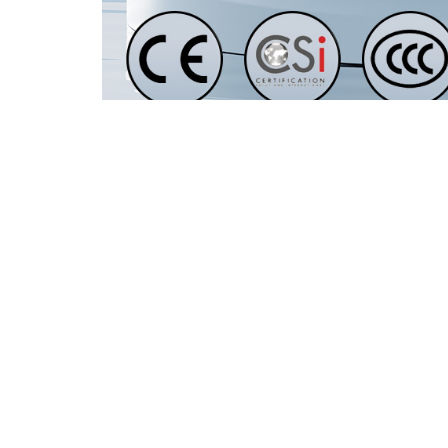
أنماط الألوان على الزجاج باستخدام حبر سيراميك. يُحرق
 وهو مناسب للواجهات الخارجية، والجدران الداخلية المميزة،
أن يخلق أسلوبًا بصريًا مميزًا مع الاستمرار في استخدام
دما يتطلب المشروع سلامة أعلى أو أداء حراري أفضل.
لعازل للنوافذ والجدران الستارية، والزجاج المقسى الشفاف
ل جزء من المبنى على أداء وظيفته المحددة.
ب، اللون، ملفات الأعمال الفنية، متطلبات الطلاء وطريقة
ة العملاء في مطابقة نوع المنتج مع التطبيق النهائي.