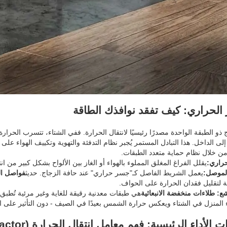
الحراري: كيف تفقد نوافذك الطاقة
اج ذو الطبقة الواحدة مصدرًا رئيسيًا لانتقال الحرارة. ففي الشتاء، تتسرب الحرا
ى الداخل. هذا التبادل المستمر يُجبر نظام التدفئة والتهوية وتكييف الهواء على
ن خلال نظام حماية متعدد الطبقات.
حراري:
يقلل الفراغ المغلق المملوء بالهواء أو الغاز بين الألواح بشكل كبير من 
الموصل:
يعمل الشريط الفاصل كـ"جسر حراري" عند حافة الزجاج. حديث
فواصل الح
ية لتقليل فقدان الحرارة على الحواف.
شع:
طلاءات منخفضة الانبعاثية
هي طبقات معدنية رقيقة للغاية وغير مرئية تُطبق
لمنزل في الشتاء ويعكس حرارة الشمس بعيدًا في الصيف - دون التأثير على ا