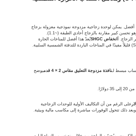
 أفضل. يمكن لوحدة زجاجية مزدوجة نموذجية معزولة بزجاج
 الزجاج. أ
انخفاض SHGC
يُعدّ هذا أفضل للمناخات الحارة
 حساب مبسط لـ
نافذة مزدوجة التعليق مقاس 2 × 4 قدم
يوضح
لارًا.
على الرغم من أن التكاليف الأولية للوحدات الزجاجية
اثات الكربون، ويُحسّن الراحة من خلال منع تسرب الهواء البارد،