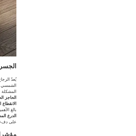
الجسر 
يُعدّ الزج
الشمسي إل
المشكلة م
الحاجز ال
الانقطاع 
بالغ الأهم
الدرع الم
على دفء ا