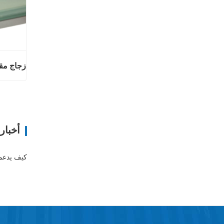
زجاج مق
زجا
اتصل 
أخبار