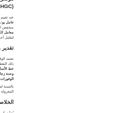
(SHGC).
عند تقييم
عامل يو:
ي
منخفض الانبعاثية 
معامل الك
لتقليل أحمال التب
تقدير 
تعتمد الو
ذلك النقطة
خط الأسا
وحدة زجاج
الوفورات 
بالنسبة لمنزل به 20 نا
المعزولة عالية الج
الخلاص
يُعدّ تركي