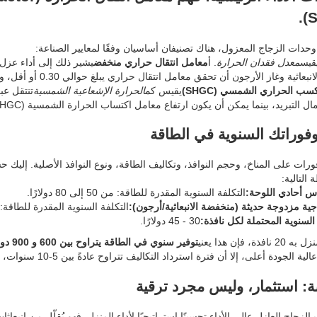
 وحدات الزجاج المعزول، هناك تصنيفان أساسيان وفقًا لمعايير الصناعة:
قيس
معدل فقدان الحرارة
. أ
معامل انتقال حراري منخفض
يشير ذلك إلى أداء عزل
وغاز الأرجون أن تحقق معامل انتقال حراري يبلغ حوالي 0.30 أو أقل، وهو تحسن كبير مقارنة بالزجاج أحادي الطبقة (~1.1).
سب الحراري الشمسي (SHGC)
يقيس كم
الحرارة الإشعاعية الشمسية
تنتقل عبر
ريد، بينما يمكن أن يكون ارتفاع معامل اكتساب الحرارة الشمسية (SHGC) قليلاً مفيدًا في المناخات الباردة للتدفئة الشمسية السلبية.
وفوراتك السنوية في الطاقة
فورات على المناخ، وحجم النوافذ، وتكاليف الطاقة، ونوع النوافذ الأصلية. إليك
 التالية:
س أحادي اللوحة:
التكلفة السنوية المقدرة للطاقة: من 50 إلى 80 دولارًا.
ية مزدوجة حديثة (منخفضة الانبعاثية/أرجون):
التكلفة السنوية المقدرة للطاقة: من 20 إلى 35 دو
السنوية المحتملة لكل نافذة:
30 - 45 دولارًا.
فذة، فإن هذا يعني
توفير سنوي في الطاقة يتراوح بين 600 و 900 دولار
ودة أعلى، إلا أن فترة استرداد التكاليف تتراوح عادةً بين 5-10 سنوات، وبعد ذلك تتحول الوفورات مباشرة إلى مكاسب مالية وبيئية.
ة: استثمار، وليس مجرد ترقية
ب الزجاج العازل عالي الأداء تحسينًا استراتيجيًا لأداء المنزل. فهو يُقلّل من انبع